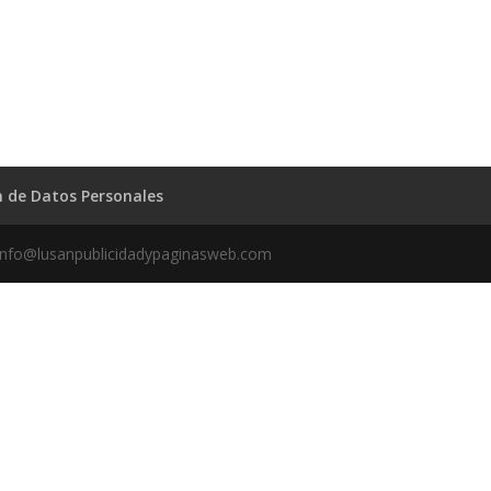
ón de Datos Personales
info@lusanpublicidadypaginasweb.com