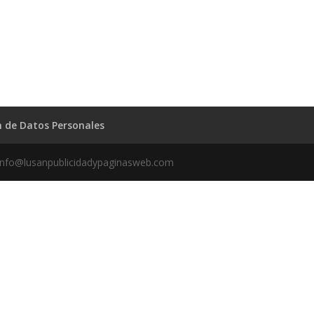
ón de Datos Personales
info@lusanpublicidadypaginasweb.com