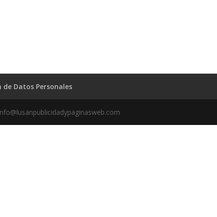
ón de Datos Personales
info@lusanpublicidadypaginasweb.com